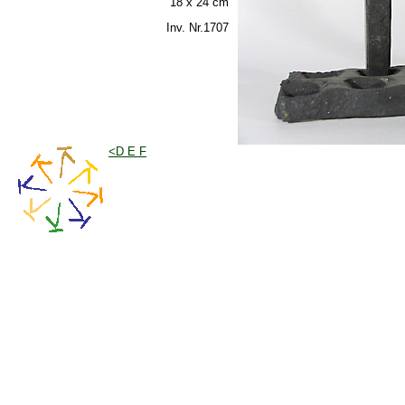
18 x 24 cm
Inv. Nr.1707
<D E F