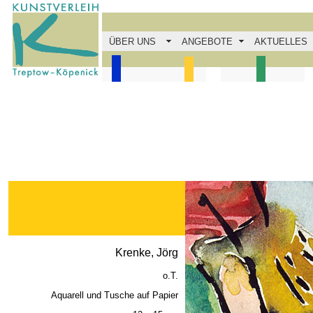
ÜBER UNS
ANGEBOTE
AKTUELLES
Krenke, Jörg
o.T.
Aquarell und Tusche auf Papier