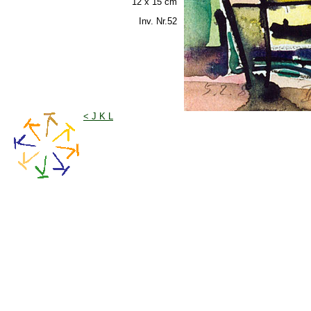
12 x 15 cm
Inv. Nr.52
< J K L