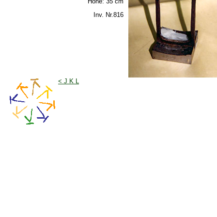
Höhe: 35 cm
Inv. Nr.816
< J K L