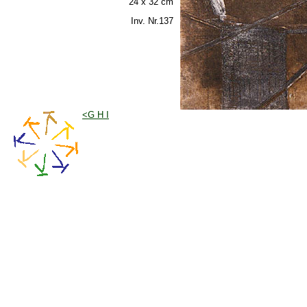
24 x 32 cm
Inv. Nr.137
<G H I