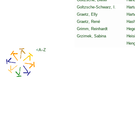
Goltzsche-Schwarz, I.
Hart
Graetz, Elly
Hart
Graetz, René
Hash
Grimm, Reinhardt
Hege
Grzimek, Sabina
Heis
Heng
<
A–Z