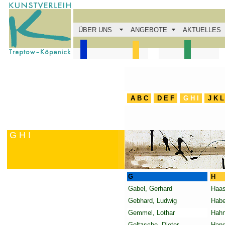
ÜBER UNS
ANGEBOTE
AKTUELLES
A B C
D E F
G H I
J K L
.
G H I
G
H
Gabel, Gerhard
Haas
Gebhard, Ludwig
Hab
Gemmel, Lothar
Hahn
Goltzsche, Dieter
Hand