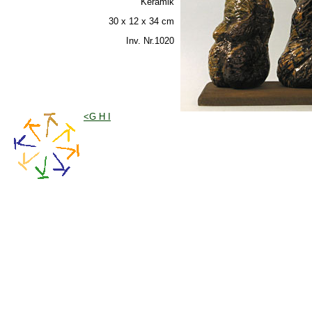
Keramik
30 x 12 x 34 cm
Inv. Nr.1020
<G H I